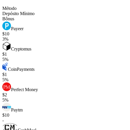
Método
Depósito Mínimo
Bônus
Payeer
$10
3%
Cryptomus
$1
5%
CoinPayments
$1
5%
Perfect Money
$2
5%
Paytm
$10
-