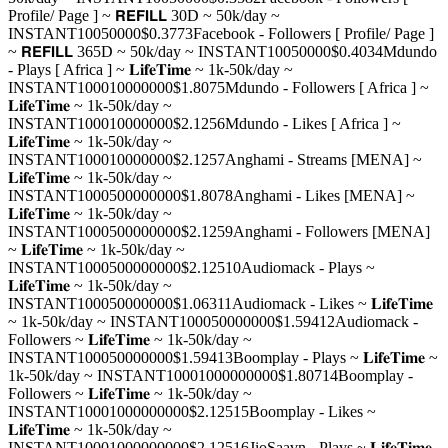
Profile/ Page ] ~ 𝗥𝗘𝗙𝗜𝗟𝗟 30D ~ 50k/day ~
INSTANT
100
50000
$0.377
3
Facebook - Followers [ Profile/ Page ]
~ 𝗥𝗘𝗙𝗜𝗟𝗟 365D ~ 50k/day ~ INSTANT
100
50000
$0.403
4
Mdundo
- Plays [ Africa ] ~ 𝐋𝐢𝐟𝐞𝐓𝐢𝐦𝐞 ~ 1k-50k/day ~
INSTANT
1000
10000000
$1.807
5
Mdundo - Followers [ Africa ] ~
𝐋𝐢𝐟𝐞𝐓𝐢𝐦𝐞 ~ 1k-50k/day ~
INSTANT
1000
10000000
$2.125
6
Mdundo - Likes [ Africa ] ~
𝐋𝐢𝐟𝐞𝐓𝐢𝐦𝐞 ~ 1k-50k/day ~
INSTANT
1000
10000000
$2.125
7
Anghami - Streams [MENA] ~
𝐋𝐢𝐟𝐞𝐓𝐢𝐦𝐞 ~ 1k-50k/day ~
INSTANT
1000
500000000
$1.807
8
Anghami - Likes [MENA] ~
𝐋𝐢𝐟𝐞𝐓𝐢𝐦𝐞 ~ 1k-50k/day ~
INSTANT
1000
500000000
$2.125
9
Anghami - Followers [MENA]
~ 𝐋𝐢𝐟𝐞𝐓𝐢𝐦𝐞 ~ 1k-50k/day ~
INSTANT
1000
500000000
$2.125
10
Audiomack - Plays ~
𝐋𝐢𝐟𝐞𝐓𝐢𝐦𝐞 ~ 1k-50k/day ~
INSTANT
1000
50000000
$1.063
11
Audiomack - Likes ~ 𝐋𝐢𝐟𝐞𝐓𝐢𝐦𝐞
~ 1k-50k/day ~ INSTANT
1000
50000000
$1.594
12
Audiomack -
Followers ~ 𝐋𝐢𝐟𝐞𝐓𝐢𝐦𝐞 ~ 1k-50k/day ~
INSTANT
1000
50000000
$1.594
13
Boomplay - Plays ~ 𝐋𝐢𝐟𝐞𝐓𝐢𝐦𝐞 ~
1k-50k/day ~ INSTANT
1000
1000000000
$1.807
14
Boomplay -
Followers ~ 𝐋𝐢𝐟𝐞𝐓𝐢𝐦𝐞 ~ 1k-50k/day ~
INSTANT
1000
1000000000
$2.125
15
Boomplay - Likes ~
𝐋𝐢𝐟𝐞𝐓𝐢𝐦𝐞 ~ 1k-50k/day ~
INSTANT
1000
1000000000
$2.125
16
JioSaavn - Plays ~ 𝐋𝐢𝐟𝐞𝐓𝐢𝐦𝐞