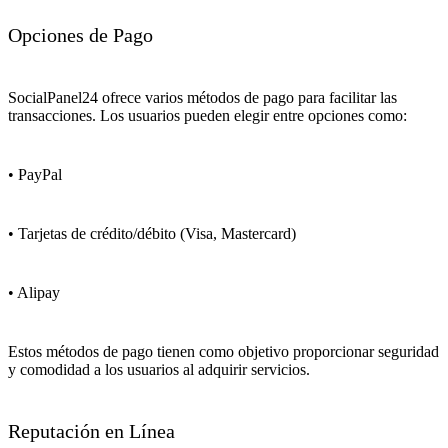
Opciones de Pago
SocialPanel24 ofrece varios métodos de pago para facilitar las
transacciones. Los usuarios pueden elegir entre opciones como:
• PayPal
• Tarjetas de crédito/débito (Visa, Mastercard)
• Alipay
Estos métodos de pago tienen como objetivo proporcionar seguridad
y comodidad a los usuarios al adquirir servicios.
Reputación en Línea