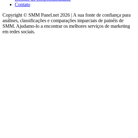
Contato
Copyright © SMM Panel.net 2026 | A sua fonte de confiança para
análises, classificações e comparações imparciais de painéis de
SMM. Ajudamo-lo a encontrar os melhores serviços de marketing
em redes sociais.