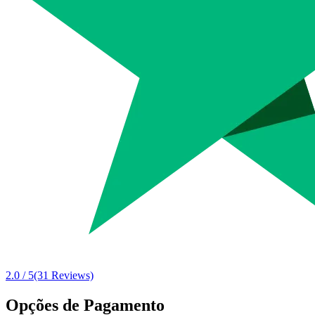
2.0 / 5
(31 Reviews)
Opções de Pagamento