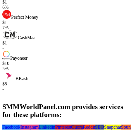
$1
6%
Perfect Money
$1
7%
CashMaal
$1
-
Payoneer
$10
5%
BKash
$5
-
SMMWorldPanel.com provides services
for these platforms:
Facebook
Instagram
Linkedin
Pinterest
Quora
Reddit
SEO
Snapchat
Soun