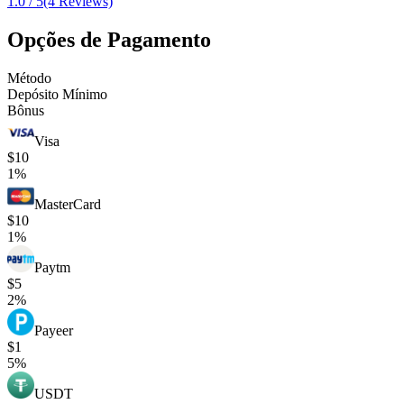
1.0 / 5
(4 Reviews)
Opções de Pagamento
Método
Depósito Mínimo
Bônus
Visa
$10
1%
MasterCard
$10
1%
Paytm
$5
2%
Payeer
$1
5%
USDT