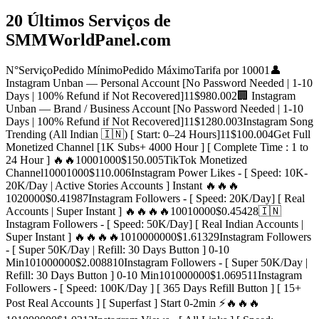
20 Últimos Serviços de
SMMWorldPanel.com
N°
Serviço
Pedido Mínimo
Pedido Máximo
Tarifa por 1000
1
👤
Instagram Unban — Personal Account [No Password Needed | 1-10
Days | 100% Refund if Not Recovered]
1
1
$980.00
2
🏢 Instagram
Unban — Brand / Business Account [No Password Needed | 1-10
Days | 100% Refund if Not Recovered]
1
1
$1280.00
3
Instagram Song
Trending (All Indian 🇮🇳) [ Start: 0–24 Hours]
1
1
$100.00
4
Get Full
Monetized Channel [1K Subs+ 4000 Hour ] [ Complete Time : 1 to
24 Hour ] 🔥🔥
1000
1000
$150.00
5
TikTok Monetized
Channel
1000
1000
$110.00
6
Instagram Power Likes - [ Speed: 10K-
20K/Day | Active Stories Accounts ] Instant 🔥🔥🔥
10
20000
$0.4198
7
Instagram Followers - [ Speed: 20K/Day] [ Real
Accounts | Super Instant ] 🔥🔥🔥🔥
100
10000
$0.4542
8
🇮🇳
Instagram Followers - [ Speed: 50K/Day] [ Real Indian Accounts |
Super Instant ] 🔥🔥🔥🔥
10
10000000
$1.6132
9
Instagram Followers
- [ Super 50K/Day | Refill: 30 Days Button ] 0-10
Min
10
1000000
$2.0088
10
Instagram Followers - [ Super 50K/Day |
Refill: 30 Days Button ] 0-10 Min
10
1000000
$1.0695
11
Instagram
Followers - [ Speed: 100K/Day ] [ 365 Days Refill Button ] [ 15+
Post Real Accounts ] [ Superfast ] Start 0-2min ⚡️🔥🔥🔥