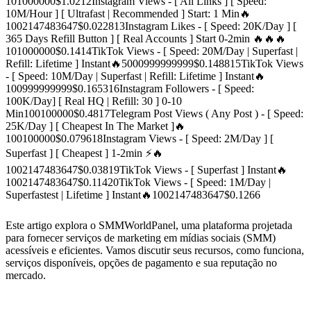
10
1000000
$1.02
12
Instagram Views - [ All Links ] [ Speed:
10M/Hour ] [ Ultrafast | Recommended ] Start: 1 Min🔥
100
2147483647
$0.0228
13
Instagram Likes - [ Speed: 20K/Day ] [
365 Days Refill Button ] [ Real Accounts ] Start 0-2min 🔥🔥🔥
10
1000000
$0.14
14
TikTok Views - [ Speed: 20M/Day | Superfast |
Refill: Lifetime ] Instant🔥
5000
999999999
$0.1488
15
TikTok Views
- [ Speed: 10M/Day | Superfast | Refill: Lifetime ] Instant🔥
100
999999999
$0.1653
16
Instagram Followers - [ Speed:
100K/Day] [ Real HQ | Refill: 30 ] 0-10
Min
100
100000
$0.48
17
Telegram Post Views ( Any Post ) - [ Speed:
25K/Day ] [ Cheapest In The Market ]🔥
100
100000
$0.0796
18
Instagram Views - [ Speed: 2M/Day ] [
Superfast ] [ Cheapest ] 1-2min ⚡️🔥
100
2147483647
$0.038
19
TikTok Views - [ Superfast ] Instant🔥
100
2147483647
$0.114
20
TikTok Views - [ Speed: 1M/Day |
Superfastest | Lifetime ] Instant🔥
100
2147483647
$0.1266
Este artigo explora o SMMWorldPanel, uma plataforma projetada
para fornecer serviços de marketing em mídias sociais (SMM)
acessíveis e eficientes. Vamos discutir seus recursos, como funciona,
serviços disponíveis, opções de pagamento e sua reputação no
mercado.