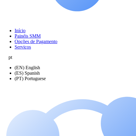
Início
Painéis SMM
Opções de Pagamento
Serviços
pt
(EN) English
(ES) Spanish
(PT) Portuguese