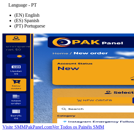
Language - PT
(EN) English
(ES) Spanish
(PT) Portuguese
Visite SMMPakPanel.com
Ver Todos os Painéis SMM