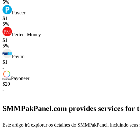
5%
Payeer
$1
5%
Perfect Money
$1
5%
Paytm
$1
-
Payoneer
$20
-
SMMPakPanel.com provides services for t
Este artigo irá explorar os detalhes do SMMPakPanel, incluindo seus 