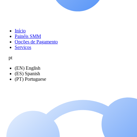
Início
Painéis SMM
Opções de Pagamento
Serviços
pt
(EN) English
(ES) Spanish
(PT) Portuguese