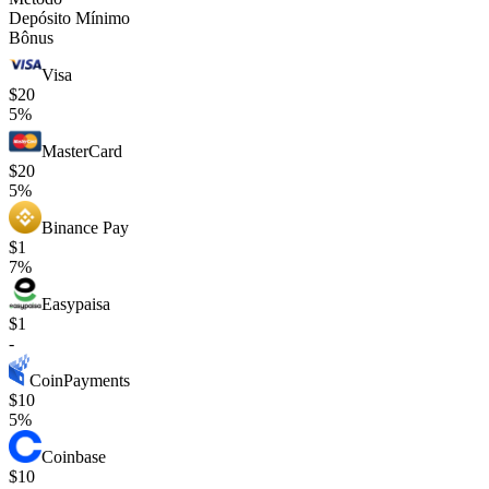
Depósito Mínimo
Bônus
Visa
$20
5%
MasterCard
$20
5%
Binance Pay
$1
7%
Easypaisa
$1
-
CoinPayments
$10
5%
Coinbase
$10