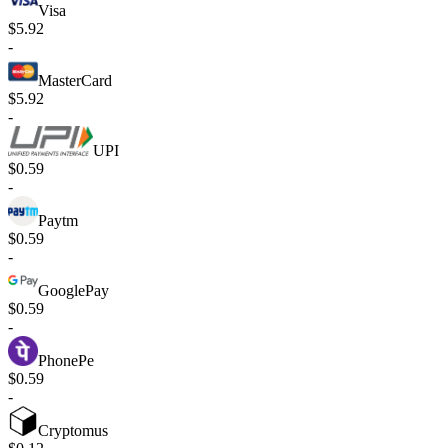
Visa
$5.92
-
MasterCard
$5.92
-
UPI
$0.59
-
Paytm
$0.59
-
GooglePay
$0.59
-
PhonePe
$0.59
-
Cryptomus