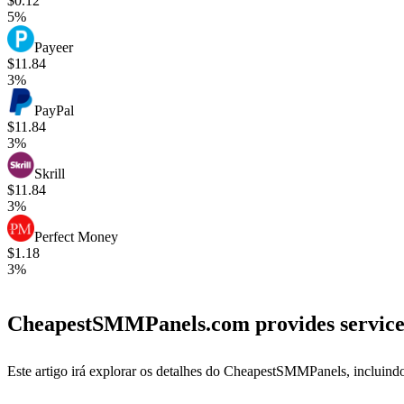
$0.12
5%
Payeer
$11.84
3%
PayPal
$11.84
3%
Skrill
$11.84
3%
Perfect Money
$1.18
3%
CheapestSMMPanels.com provides services 
Este artigo irá explorar os detalhes do CheapestSMMPanels, incluindo