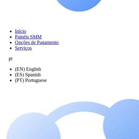
Início
Painéis SMM
Opções de Pagamento
Serviços
pt
(EN) English
(ES) Spanish
(PT) Portuguese