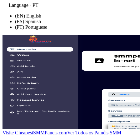
Language - PT
(EN) English
(ES) Spanish
(PT) Portuguese
Visite CheapestSMMPanels.com
Ver Todos os Painéis SMM