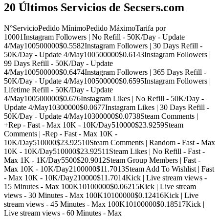
20 Últimos Servicios de Secsers.com
N°
Servicio
Pedido Mínimo
Pedido Máximo
Tarifa por
1000
1
Instagram Followers | No Refill - 50K/Day - Update
4/May
100
500000
$0.558
2
Instagram Followers | 30 Days Refill -
50K/Day - Update 4/May
100
500000
$0.614
3
Instagram Followers |
99 Days Refill - 50K/Day - Update
4/May
100
500000
$0.647
4
Instagram Followers | 365 Days Refill -
50K/Day - Update 4/May
100
500000
$0.659
5
Instagram Followers |
Lifetime Refill - 50K/Day - Update
4/May
100
500000
$0.67
6
Instagram Likes | No Refill - 50K/Day -
Update 4/May
10
300000
$0.067
7
Instagram Likes | 30 Days Refill -
50K/Day - Update 4/May
10
300000
$0.073
8
Steam Comments |
+Rep - Fast - Max 10K - 10K/Day
5
10000
$23.925
9
Steam
Comments | -Rep - Fast - Max 10K -
10K/Day
5
10000
$23.925
10
Steam Comments | Random - Fast - Max
10K - 10K/Day
5
10000
$23.925
11
Steam Likes | No Refill - Fast -
Max 1K - 1K/Day
5
500
$20.90
12
Steam Group Members | Fast -
Max 10K - 10K/Day
2
100000
$11.70
13
Steam Add To Wishlist | Fast
- Max 10K - 10K/Day
2
10000
$11.70
14
Kick | Live stream views -
15 Minutes - Max 100K
10
100000
$0.062
15
Kick | Live stream
views - 30 Minutes - Max 100K
10
100000
$0.124
16
Kick | Live
stream views - 45 Minutes - Max 100K
10
100000
$0.185
17
Kick |
Live stream views - 60 Minutes - Max