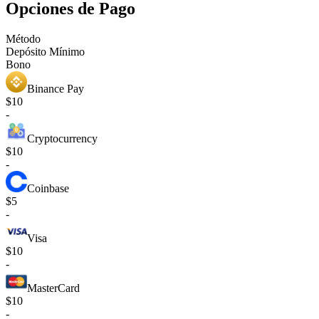
Opciones de Pago
Método
Depósito Mínimo
Bono
Binance Pay
$10
-
Cryptocurrency
$10
-
Coinbase
$5
-
Visa
$10
-
MasterCard
$10
-