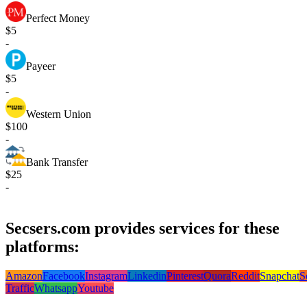
Perfect Money
$5
-
Payeer
$5
-
Western Union
$100
-
Bank Transfer
$25
-
Secsers.com provides services for these
platforms:
Amazon
Facebook
Instagram
Linkedin
Pinterest
Quora
Reddit
Snapchat
S
Traffic
Whatsapp
Youtube