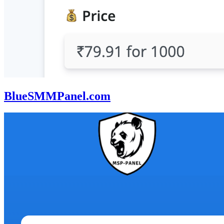
BlueSMMPanel.com