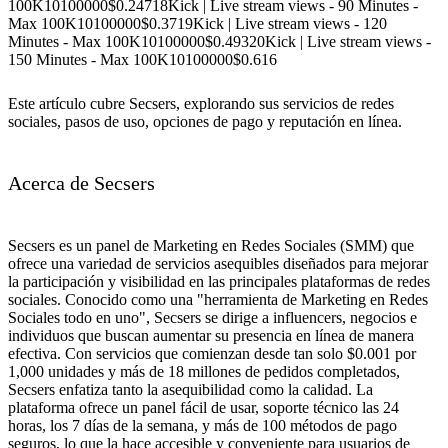
100K
10
100000
$0.247
18
Kick | Live stream views - 90 Minutes -
Max 100K
10
100000
$0.37
19
Kick | Live stream views - 120
Minutes - Max 100K
10
100000
$0.493
20
Kick | Live stream views -
150 Minutes - Max 100K
10
100000
$0.616
Este artículo cubre Secsers, explorando sus servicios de redes
sociales, pasos de uso, opciones de pago y reputación en línea.
Acerca de Secsers
Secsers es un panel de Marketing en Redes Sociales (SMM) que
ofrece una variedad de servicios asequibles diseñados para mejorar
la participación y visibilidad en las principales plataformas de redes
sociales. Conocido como una "herramienta de Marketing en Redes
Sociales todo en uno", Secsers se dirige a influencers, negocios e
individuos que buscan aumentar su presencia en línea de manera
efectiva. Con servicios que comienzan desde tan solo $0.001 por
1,000 unidades y más de 18 millones de pedidos completados,
Secsers enfatiza tanto la asequibilidad como la calidad. La
plataforma ofrece un panel fácil de usar, soporte técnico las 24
horas, los 7 días de la semana, y más de 100 métodos de pago
seguros, lo que la hace accesible y conveniente para usuarios de