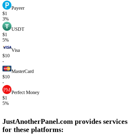
Payeer
$1
3%
USDT
$1
5%
Visa
$10
-
MasterCard
$10
-
Perfect Money
$1
5%
JustAnotherPanel.com provides services
for these platforms: