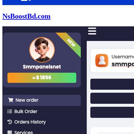
NsBoostBd.com