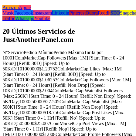
Amazon
Apple
Music
Facebook
Instagram
Linkedin
Pinterest
Quora
Reddit
SEO
Snapcha
Traffic
Whatsapp
Youtube
20 Últimos Servicios de
JustAnotherPanel.com
N°
Servicio
Pedido Mínimo
Pedido Máximo
Tarifa por
1000
1
CoinMarketCap Followers [Max: 1M] [Start Time: 0 - 24
Hours] [Refill: 30D] [Speed: Up to
50K/D]
10
1000000
$1.2375
2
CoinMarketCap Likes [Max: 1M]
[Start Time: 0 - 24 Hours] [Refill: 30D] [Speed: Up to
50K/D]
10
1000000
$1.0625
3
CoinMarketCap Followers [Max: 1M]
[Start Time: 0 - 24 Hours] [Refill: Non Drop] [Speed:
10K/D]
10
1000000
$2.00
4
CoinMarketCap Watchlist Followers
[Max: 250K] [Start Time: 0 - 24 Hours] [Refill: Non Drop] [Speed:
5K/Day]
1000
250000
$27.50
5
CoinMarketCap Watchlist [Max:
500K] [Start Time: 0 - 24 Hours] [Refill: Non Drop] [Speed:
5K/Day]
1000
500000
$18.75
6
CoinMarketCap Post Likes [Max:
50K] [Start Time: 0 - 1 Hr] [Refill: No] [Speed: Up to
50K/D]
50
50000
$25.00
7
CoinMarketCap Post Views [Max: 1M]
[Start Time: 0 - 1 Hr] [Refill: Nop] [Speed: Up to
1M/D]
100
10000000
$1.00
8
CoinMarketCap Profile Followers [Max: