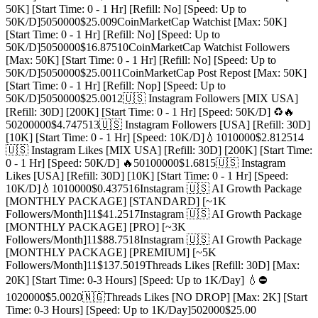
50K] [Start Time: 0 - 1 Hr] [Refill: No] [Speed: Up to
50K/D]
50
50000
$25.00
9
CoinMarketCap Watchist [Max: 50K]
[Start Time: 0 - 1 Hr] [Refill: No] [Speed: Up to
50K/D]
50
50000
$16.875
10
CoinMarketCap Watchist Followers
[Max: 50K] [Start Time: 0 - 1 Hr] [Refill: No] [Speed: Up to
50K/D]
50
50000
$25.00
11
CoinMarketCap Post Repost [Max: 50K]
[Start Time: 0 - 1 Hr] [Refill: Nop] [Speed: Up to
50K/D]
50
50000
$25.00
12
🇺🇸 Instagram Followers [MIX USA]
[Refill: 30D] [200K] [Start Time: 0 - 1 Hr] [Speed: 50K/D] ♻️🔥
50
200000
$4.7475
13
🇺🇸 Instagram Followers [USA] [Refill: 30D]
[10K] [Start Time: 0 - 1 Hr] [Speed: 10K/D]💧
10
10000
$2.8125
14
🇺🇸 Instagram Likes [MIX USA] [Refill: 30D] [200K] [Start Time:
0 - 1 Hr] [Speed: 50K/D] 🔥
50
100000
$1.68
15
🇺🇸 Instagram
Likes [USA] [Refill: 30D] [10K] [Start Time: 0 - 1 Hr] [Speed:
10K/D]💧
10
10000
$0.4375
16
Instagram 🇺🇸 AI Growth Package
[MONTHLY PACKAGE] [STANDARD] [~1K
Followers/Month]
1
1
$41.25
17
Instagram 🇺🇸 AI Growth Package
[MONTHLY PACKAGE] [PRO] [~3K
Followers/Month]
1
1
$88.75
18
Instagram 🇺🇸 AI Growth Package
[MONTHLY PACKAGE] [PREMIUM] [~5K
Followers/Month]
1
1
$137.50
19
Threads Likes [Refill: 30D] [Max:
20K] [Start Time: 0-3 Hours] [Speed: Up to 1K/Day] 💧⛔
10
20000
$5.00
20
🇳🇬Threads Likes [NO DROP] [Max: 2K] [Start
Time: 0-3 Hours] [Speed: Up to 1K/Day]
50
2000
$25.00