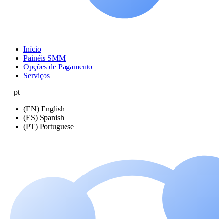
Início
Painéis SMM
Opções de Pagamento
Serviços
pt
(EN) English
(ES) Spanish
(PT) Portuguese