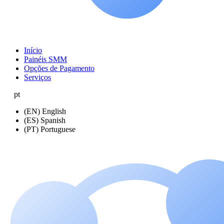
Início
Painéis SMM
Opções de Pagamento
Serviços
pt
(EN) English
(ES) Spanish
(PT) Portuguese