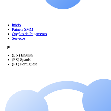
Início
Painéis SMM
Opções de Pagamento
Serviços
pt
(EN) English
(ES) Spanish
(PT) Portuguese