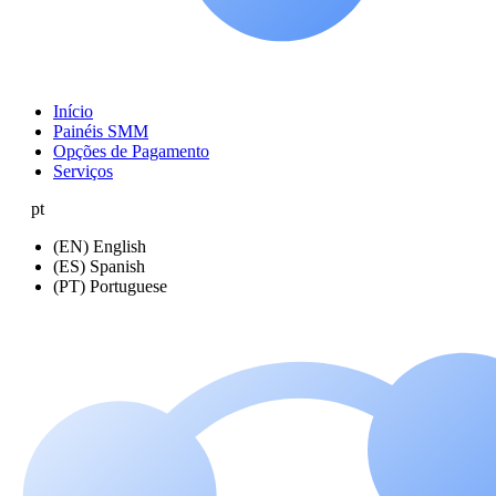
Início
Painéis SMM
Opções de Pagamento
Serviços
pt
(EN) English
(ES) Spanish
(PT) Portuguese