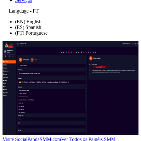
Serviços
Language - PT
(EN) English
(ES) Spanish
(PT) Portuguese
Visite SocialPandaSMM.com
Ver Todos os Painéis SMM