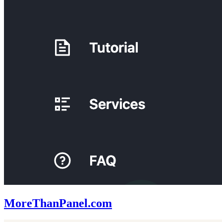
MoreThanPanel.com