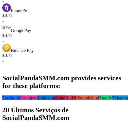
-
PhonePe
$0.11
-
GooglePay
$0.11
-
Binance Pay
$0.11
-
SocialPandaSMM.com provides services
for these platforms:
Facebook
Instagram
Linkedin
Quora
Reddit
Soundcloud
Spotify
Telegra
20 Últimos Serviços de
SocialPandaSMM.com