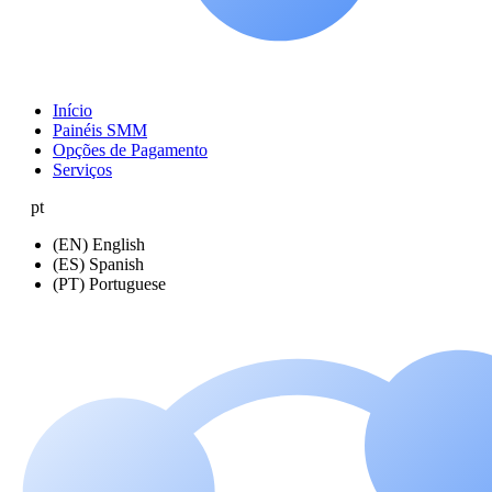
Início
Painéis SMM
Opções de Pagamento
Serviços
pt
(EN) English
(ES) Spanish
(PT) Portuguese