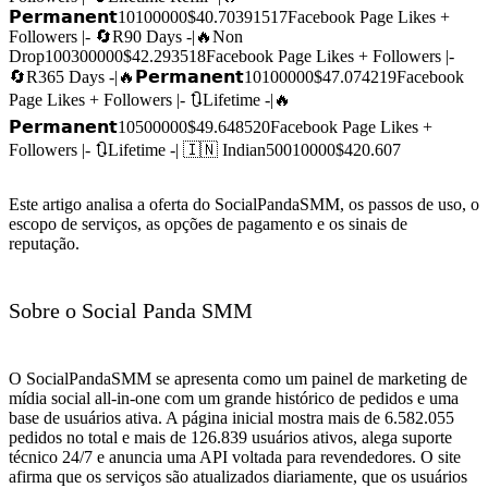
𝗣𝗲𝗿𝗺𝗮𝗻𝗲𝗻𝘁
10
100000
$40.703915
17
Facebook Page Likes +
Followers |- 🔄R90 Days -|🔥Non
Drop
100
300000
$42.2935
18
Facebook Page Likes + Followers |-
🔄R365 Days -|🔥𝗣𝗲𝗿𝗺𝗮𝗻𝗲𝗻𝘁
10
100000
$47.0742
19
Facebook
Page Likes + Followers |- 🔃Lifetime -|🔥
𝗣𝗲𝗿𝗺𝗮𝗻𝗲𝗻𝘁
10
500000
$49.6485
20
Facebook Page Likes +
Followers |- 🔃Lifetime -| 🇮🇳 Indian
500
10000
$420.607
Este artigo analisa a oferta do SocialPandaSMM, os passos de uso, o
escopo de serviços, as opções de pagamento e os sinais de
reputação.
Sobre o Social Panda SMM
O SocialPandaSMM se apresenta como um painel de marketing de
mídia social all-in-one com um grande histórico de pedidos e uma
base de usuários ativa. A página inicial mostra mais de 6.582.055
pedidos no total e mais de 126.839 usuários ativos, alega suporte
técnico 24/7 e anuncia uma API voltada para revendedores. O site
afirma que os serviços são atualizados diariamente, que os usuários