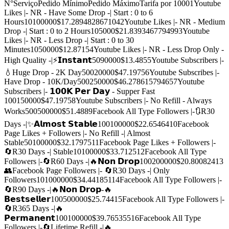
N°
Serviço
Pedido Mínimo
Pedido Máximo
Tarifa por 1000
1
Youtube
Likes |- NR - Have Some Drop -| Start : 0 to 6
Hours
10
100000
$17.289482867104
2
Youtube Likes |- NR - Medium
Drop -| Start : 0 to 2 Hours
10
5000
$21.839346779499
3
Youtube
Likes |- NR - Less Drop -| Start : 0 to 30
Minutes
10
50000
$12.8715
4
Youtube Likes |- NR - Less Drop Only -
High Quality -|⚡𝗜𝗻𝘀𝘁𝗮𝗻𝘁
50
90000
$13.485
5
Youtube Subscribers |-
💧Huge Drop - 2K Day
500
20000
$47.1975
6
Youtube Subscribes |-
Have Drop - 10K/Day
500
250000
$46.27861579465
7
Youtube
Subscribers |- 𝟭𝟬𝟬𝗞 𝗣𝗲𝗿 𝗗𝗮𝘆 - Supper Fast
100
150000
$47.1975
8
Youtube Subscribers |- No Refill - Always
Works
500
500000
$51.488
9
Facebook All Type Followers |-🔃R30
Days -|✨𝗔𝗹𝗺𝗼𝘀𝘁 𝗦𝘁𝗮𝗯𝗹𝗲
100
100000
$22.65464
10
Facebook
Page Likes + Followers |- No Refill -| Almost
Stable
50
100000
$32.17975
11
Facebook Page Likes + Followers |-
🔄R30 Days -| Stable
10
100000
$33.7125
12
Facebook All Type
Followers |-🔄R60 Days -|🔥𝗡𝗼𝗻 𝗗𝗿𝗼𝗽
100
200000
$20.800824
13
👥Facebook Page Followers |- 🔄R30 Days -| Only
Followers
10
1000000
$34.441851
14
Facebook All Type Followers |-
🔄R90 Days -|🔥𝗡𝗼𝗻 𝗗𝗿𝗼𝗽-🔥
𝗕𝗲𝘀𝘁𝘀𝗲𝗹𝗹𝗲𝗿
100
500000
$25.744
15
Facebook All Type Followers |-
🔄R365 Days -|🔥
𝗣𝗲𝗿𝗺𝗮𝗻𝗲𝗻𝘁
100
100000
$39.765355
16
Facebook All Type
Followers |-🔄Lifetime Refill -|🔥