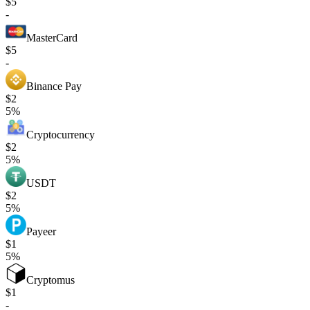
$5
-
MasterCard
$5
-
Binance Pay
$2
5%
Cryptocurrency
$2
5%
USDT
$2
5%
Payeer
$1
5%
Cryptomus
$1
-